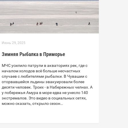
Июнь 29, 2025
Зимняя Рыбалка в Приморье
МЧС усилило патрули в акваториях рек, где с
началом холодов всё больше несчастных
случаев с любителями рыбалки. В Чувашии с
оторвавшейся льдины эвакуировали более
десяти человек. Троих - в Набережных челнах. А
у побережья Амура в море едва не унесло 140
экстремалов. Это видео в социальных сетях,
можно сказать, открыло сезон…