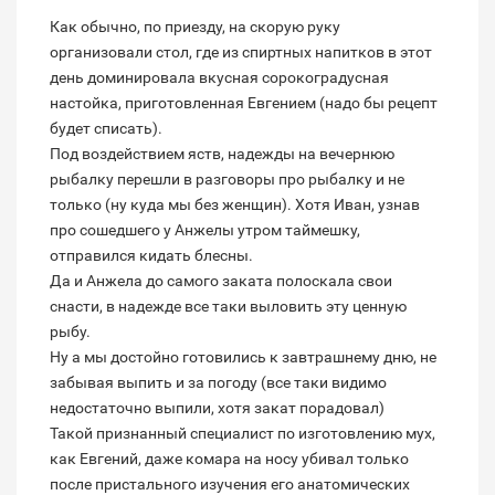
Как обычно, по приезду, на скорую руку
организовали стол, где из спиртных напитков в этот
день доминировала вкусная сорокоградусная
настойка, приготовленная Евгением (надо бы рецепт
будет списать).
Под воздействием яств, надежды на вечернюю
рыбалку перешли в разговоры про рыбалку и не
только (ну куда мы без женщин). Хотя Иван, узнав
про сошедшего у Анжелы утром таймешку,
отправился кидать блесны.
Да и Анжела до самого заката полоскала свои
снасти, в надежде все таки выловить эту ценную
рыбу.
Ну а мы достойно готовились к завтрашнему дню, не
забывая выпить и за погоду (все таки видимо
недостаточно выпили, хотя закат порадовал)
Такой признанный специалист по изготовлению мух,
как Евгений, даже комара на носу убивал только
после пристального изучения его анатомических