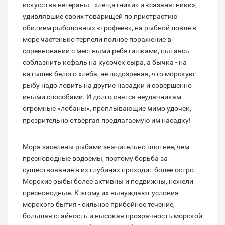
искусства ветераны - «лещатники» и «сазанятники»,
удивлявшие своих товарищей по пристрастию
обилием рыболовных «трофеев», на рыбной ловле в
море частенько терпели полное поражение в
соревновании с местными ребятишками, пытаясь
соблазнить кефаль на кусочек сыра, а бычка - на
катышек белого хлеба, не подозревая, что морскую
рыбу надо ловить на другие насадки и совершенно
иными способами. И долго снятся неудачникам
огромные «лобаны», проплывающие мимо удочек,
презрительно отвергая предлагаемую им насадку!
Моря заселены рыбами значительно плотнее, чем
пресноводные водоемы, поэтому борьба за
существование в их глубинах проходит более остро.
Морские рыбы более активны и подвижны, нежели
пресноводные. К этому их вынуждают условия
морского бытия - сильное прибойное течение,
большая стайность и высокая прозрачность морской