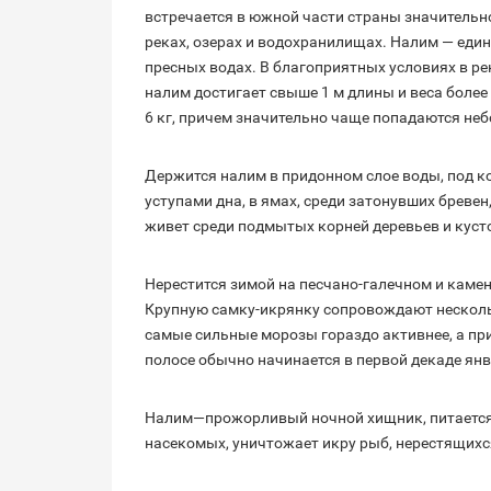
встречается в южной части страны значительно
реках, озерах и водохранилищах. Налим — еди
пресных водах. В благоприятных условиях в ре
налим достигает свыше 1 м длины и веса более 
6 кг, причем значительно чаще попадаются не
Держится налим в придонном слое воды, под к
уступами дна, в ямах, среди затонувших бреве
живет среди подмытых корней деревьев и кусто
Нерестится зимой на песчано-галечном и каме
Крупную самку-икрянку сопровождают несколь
самые сильные морозы гораздо активнее, а при
полосе обычно начинается в первой декаде янв
Налим—прожорливый ночной хищник, питается
насекомых, уничтожает икру рыб, нерестящихс