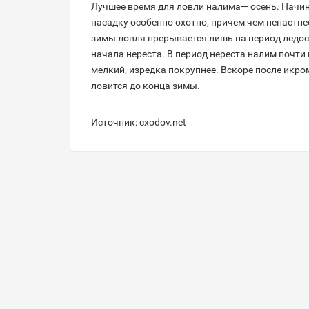
Лучшее время для ловли налима— осень. Начина
насадку особенно охотно, причем чем ненастнее
зимы ловля прерывается лишь на период ледос
начала нереста. В период нереста налим почти
мелкий, изредка покрупнее. Вскоре после икро
ловится до конца зимы.
Источник: cxodov.net