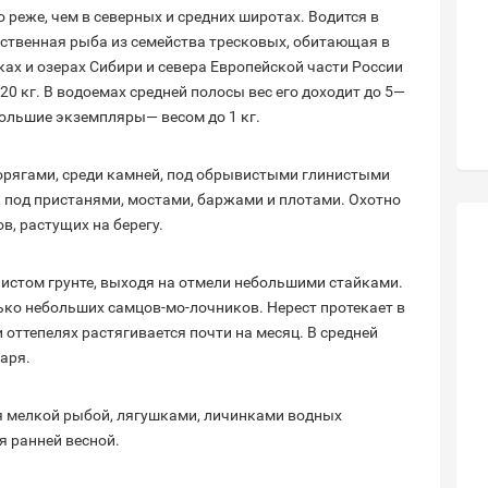
 реже, чем в северных и средних широтах. Водится в
нственная рыба из семейства тресковых, обитающая в
ках и озерах Сибири и севера Европейской части России
20 кг. В водоемах средней полосы вес его доходит до 5—
большие экземпляры— весом до 1 кг.
орягами, среди камней, под обрывистыми глинистыми
н, под пристанями, мостами, баржами и плотами. Охотно
в, растущих на берегу.
нистом грунте, выходя на отмели небольшими стайками.
ко небольших самцов-мо-лочников. Нерест протекает в
 оттепелях растягивается почти на месяц. В средней
аря.
 мелкой рыбой, лягушками, личинками водных
я ранней весной.